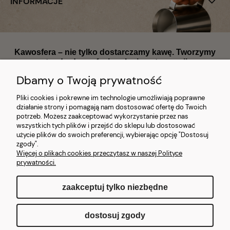
INFORMACJE
Kawosfera – nie tylko dostarczamy kawę. Tworzymy
standardy profesjonalnej gastronomii.
Dbamy o Twoją prywatność
Pliki cookies i pokrewne im technologie umożliwiają poprawne
działanie strony i pomagają nam dostosować ofertę do Twoich
potrzeb. Możesz zaakceptować wykorzystanie przez nas
wszystkich tych plików i przejść do sklepu lub dostosować
Największy dostawca ekspresów, kawy i części zamiennych w Polsce
użycie plików do swoich preferencji, wybierając opcję "Dostosuj
Wyłączny dystrybutor marek premium | Magazyn 1300 m²
|
zgody".
Ekspresowa realizacja
|
Kompleksowe wdrożenia kawowe dla
Więcej o plikach cookies przeczytasz w naszej Polityce
sektora HoReCa, biur i instytucji państwowych.
prywatności.
zaakceptuj tylko niezbędne
pokaż pełną wersję strony
dostosuj zgody
Sklep internetowy Shoper.pl