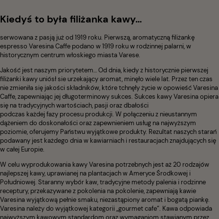
Kiedyś to była filiżanka kawy…
serwowana z pasją już od 1919 roku. Pierwszą, aromatyczną filiżankę
espresso Varesina Caffe podano w 1919 roku w rodzinnej palarni, w
historycznym centrum włoskiego miasta Varese.
Jakość jest naszym priorytetem… Od dnia, kiedy z historycznie pierwszej
filiżanki kawy uniósł sie urzekający aromat, minęło wiele lat. Przez ten czas
nie zmieniła się jakości składników, które tchnęły życie w opowieść Varesina
Caffe, zapewniając jej długoterminowy sukces. Sukces kawy Varesina opiera
się na tradycyjnych wartościach, pasji oraz dbałości
podczas każdej fazy procesu produkcji. W połączeniu z nieustannym
dążeniem do doskonałości oraz zapewnieniem usług na najwyższym
poziomie, oferujemy Państwu wyjątkowe produkty. Rezultat naszych starań
podawany jest każdego dnia w kawiarniach i restauracjach znajdujących się
w całej Europie.
W celu wyprodukowania kawy Varesina potrzebnych jest aż 20 rodzajów
najlepszej kawy, uprawianej na plantacjach w Ameryce Środkowej i
Południowej. Staranny wybór kaw, tradycyjne metody palenia i rodzinne
receptury, przekazywane z pokolenia na pokolenie, zapewniają kawie
Varesina wyjątkową pełnie smaku, niezastąpiony aromat i bogatą piankę.
Varesina należy do wyjątkowej kategorii „gourmet cafe”. Kawa odpowiada
najwyższym kawowym standardom oraz wymaganiom stawianym przez