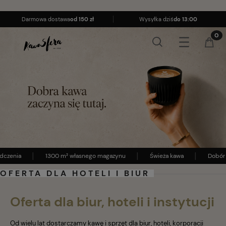
Darmowa dostawa
od 150 zł
Wysyłka dziś
do 13:00
dczenia
1300 m² własnego magazynu
Świeża kawa
Dobór 
OFERTA DLA HOTELI I BIUR
Oferta dla biur, hoteli i instytucji
Od wielu lat dostarczamy kawę i sprzęt dla biur, hoteli, korporacji