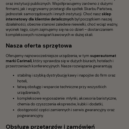
oraz instytucji publicznych. Współpracujemy zarówno z dużymi
firmami, jak i wygrywamy przetargi dla spółek Skarbu Państwa,
jednostek samorządowych i innych instytucji. Choć nasz
sklep
internetowy dla klientów detalicznych
był początkiem naszej
działalności, obecnie stanowi zaledwie niewielki, choć wciąż ważny,
wycinek tego, czym zajmujemy się na co dzień – dostarczaniem
kompleksowych rozwiązań kawowych w dużej skali.
Nasza oferta sprzętowa
Oferujemy najnowocześniejsze urządzenia, w tym
superautomat
marki Carimali
, który sprawdza się w dużych biurach, hotelach i
przestrzeniach konferencyjnych. Nasze rozwiązania gwarantują:
stabilną i szybką dystrybucję kawy i napojów do firm oraz
hoteli,
łatwą obsługę i wsparcie techniczne przy wszystkich
urządzeniach,
kompleksowe wyposażenie: młynki, akcesoria baristyczne,
chemia do czyszczenia ekspresów, kubki i dodatki,
dostępność części zamiennych i serwis gwarancyjny oraz
pogwarancyjny.
Obsługa przetargów i zamówień