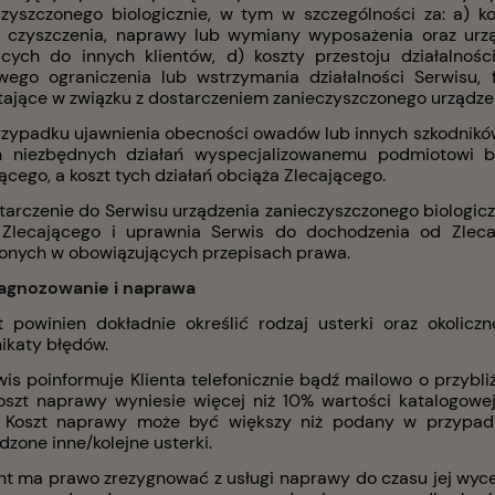
czyszczonego biologicznie, w tym w szczególności za: a) k
y czyszczenia, naprawy lub wymiany wyposażenia oraz urzą
ących do innych klientów, d) koszty przestoju działalnośc
wego ograniczenia lub wstrzymania działalności Serwisu, 
tające w związku z dostarczeniem zanieczyszczonego urządze
rzypadku ujawnienia obecności owadów lub innych szkodników
h niezbędnych działań wyspecjalizowanemu podmiotowi b
ącego, a koszt tych działań obciąża Zlecającego.
starczenie do Serwisu urządzenia zanieczyszczonego biologic
 Zlecającego i uprawnia Serwis do dochodzenia od Zlec
lonych w obowiązujących przepisach prawa.
iagnozowanie i naprawa
ent powinien dokładnie określić rodzaj usterki oraz okoli
ikaty błędów.
rwis poinformuje Klienta telefonicznie bądź mailowo o przyb
oszt naprawy wyniesie więcej niż 10% wartości katalogowe
. Koszt naprawy może być większy niż podany w przypadk
dzone inne/kolejne usterki.
ent ma prawo zrezygnować z usługi naprawy do czasu jej wyc