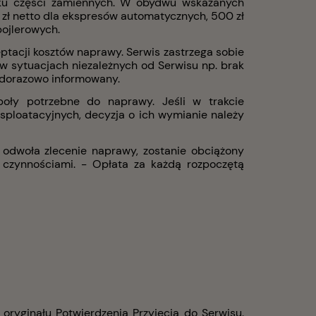
u części zamiennych. W obydwu wskazanych
 zł netto dla ekspresów automatycznych, 500 zł
bojlerowych.
tacji kosztów naprawy. Serwis zastrzega sobie
 sytuacjach niezależnych od Serwisu np. brak
ażdorazowo informowany.
poły potrzebne do naprawy. Jeśli w trakcie
sploatacyjnych, decyzja o ich wymianie należy
odwoła zlecenie naprawy, zostanie obciążony
 czynnościami. - Opłata za każdą rozpoczętą
oryginału Potwierdzenia Przyjęcia do Serwisu.