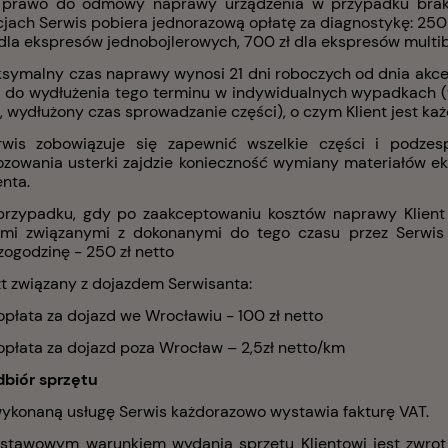
 prawo do odmowy naprawy urządzenia w przypadku brak
jach Serwis pobiera jednorazową opłatę za diagnostykę: 250
dla ekspresów jednobojlerowych, 700 zł dla ekspresów multi
ksymalny czas naprawy wynosi 21 dni roboczych od dnia akcep
 do wydłużenia tego terminu w indywidualnych wypadkach (w
, wydłużony czas sprowadzanie części), o czym Klient jest k
rwis zobowiązuje się zapewnić wszelkie części i podzes
ozowania usterki zajdzie konieczność wymiany materiałów ek
enta.
przypadku, gdy po zaakceptowaniu kosztów naprawy Klient 
ami związanymi z dokonanymi do tego czasu przez Serwis
ogodzinę - 250 zł netto
zt związany z dojazdem Serwisanta:
opłata za dojazd we Wrocławiu - 100 zł netto
opłata za dojazd poza Wrocław – 2,5zł netto/km
dbiór sprzętu
wykonaną usługę Serwis każdorazowo wystawia fakturę VAT.
dstawowym warunkiem wydania sprzętu Klientowi jest zwrot 