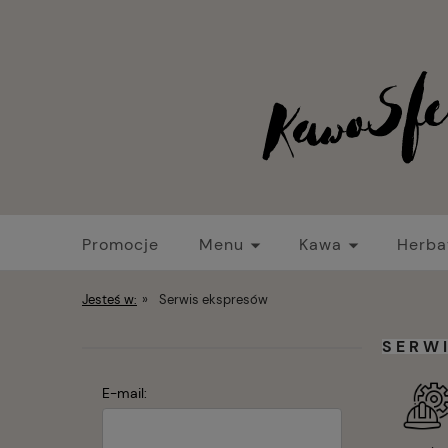
Promocje
Menu
Kawa
Herba
Strefa baristy
Nowości
Promocje
Jesteś w:
»
Serwis ekspresów
SERW
E-mail: