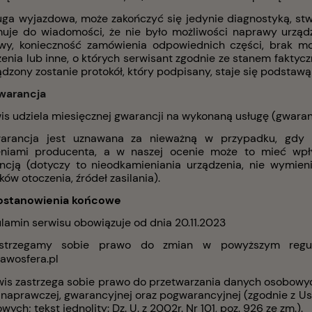
uga wyjazdowa, może zakończyć się jedynie diagnostyką, stw
muje do wiadomości, że nie było możliwości naprawy urząd
wy, konieczność zamówienia odpowiednich części, brak m
enia lub inne, o których serwisant zgodnie ze stanem faktycz
dzony zostanie protokół, który podpisany, staje się podstawą
warancja
wis udziela miesięcznej gwarancji na wykonaną usługę (gwara
arancja jest uznawana za nieważną w przypadku, gdy u
eniami producenta, a w naszej ocenie może to mieć wp
ncją (dotyczy to nieodkamieniania urządzenia, nie wymien
ów otoczenia, źródeł zasilania).
Postanowienia końcowe
ulamin serwisu obowiązuje od dnia 20.11.2023
strzegamy sobie prawo do zmian w powyższym regula
awosfera.pl
wis zastrzega sobie prawo do przetwarzania danych osobowych
 naprawczej, gwarancyjnej oraz pogwarancyjnej (zgodnie z U
ych; tekst jednolity: Dz. U. z 2002r. Nr 101, poz. 926 ze zm.).