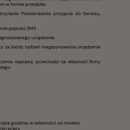
em w formie przedpłat
czytanie Potwierdzenia przyjęcia do Serwisu,
cznie poprzez SMS
iagnozowanego urządzenia.
łaty za każdy tydzień magazynowania urządzenia
czenia naprawy, przechodzi na własność firmy
niego.
częta godzina, w zależności od modelu
 min pracy