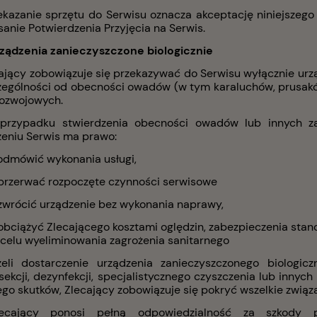
zekazanie sprzętu do Serwisu oznacza akceptację niniejsze
anie Potwierdzenia Przyjęcia na Serwis.
rządzenia zanieczyszczone biologicznie
cający zobowiązuje się przekazywać do Serwisu wyłącznie urz
ególności od obecności owadów (w tym karaluchów, prusaków i
rozwojowych.
przypadku stwierdzenia obecności owadów lub innych za
zeniu Serwis ma prawo:
dmówić wykonania usługi,
przerwać rozpoczęte czynności serwisowe
zwrócić urządzenie bez wykonania naprawy,
Caffè Silver 1kg - kawa
Musetti Armonico 1kg - kawa
obciążyć Zlecającego kosztami oględzin, zabezpieczenia stan
ziarnista
celu wyeliminowania zagrożenia sanitarnego
żeli dostarczenie urządzenia zanieczyszczonego biologi
Do koszyka
Do koszyk
ł
129,00 zł
ekcji, dezynfekcji, specjalistycznego czyszczenia lub innyc
ego skutków, Zlecający zobowiązuje się pokryć wszelkie związ
ecający ponosi pełną odpowiedzialność za szkody p