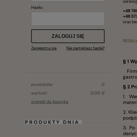
serwis
Hasło:
+48 78
+48 57
oraz be
ZALOGUJ SIĘ
REGUL
Zarejestruj się
Nie pamiętasz hasła?
§ 1 W
Fir
gastr
produktów:
0
§ 2 P
wartość:
0,00 zł
1. Wa
przejdź do koszyka
materi
2. Kl
podpi
PRODUKTY DNIA
3. Po
danych