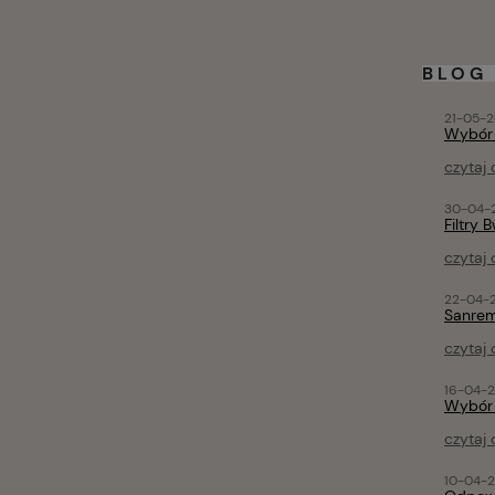
BLOG
21-05-2
Wybór 
czytaj 
30-04-2
Filtry 
czytaj 
22-04-2
Sanrem
czytaj 
16-04-2
Wybór
czytaj 
10-04-2