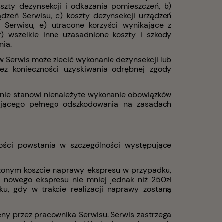
oszty dezynsekcji i odkażania pomieszczeń, b)
dzeń Serwisu, c) koszty dezynsekcji urządzeń
i Serwisu, e) utracone korzyści wynikające z
f) wszelkie inne uzasadnione koszty i szkody
nia.
 Serwis może zlecić wykonanie dezynsekcji lub
ez konieczności uzyskiwania odrębnej zgody
znie stanowi nienależyte wykonanie obowiązków
ającego pełnego odszkodowania na zasadach
czności powstania w szczególności występujące
liżonym koszcie naprawy ekspresu w przypadku,
j nowego ekspresu nie mniej jednak niż 250zł
u, gdy w trakcie realizacji naprawy zostaną
eny przez pracownika Serwisu. Serwis zastrzega