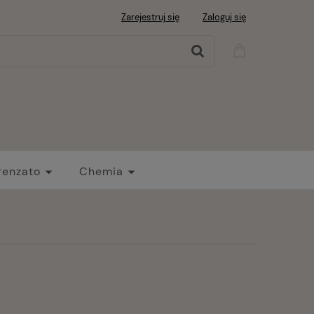
Zarejestruj się
Zaloguj się
renzato
Chemia