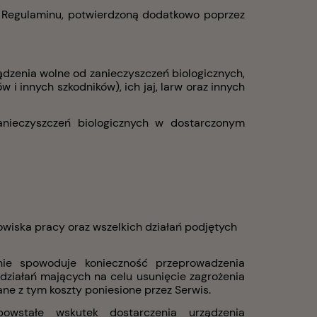
go Regulaminu, potwierdzoną dodatkowo poprzez
ądzenia wolne od zanieczyszczeń biologicznych,
 innych szkodników), ich jaj, larw oraz innych
nieczyszczeń biologicznych w dostarczonym
BWT BESTPROTECT V - filtr do
owiska pracy oraz wszelkich działań podjętych
wody do ekspresu, funkcja
ochronna
cznie spowoduje konieczność przeprowadzenia
a
Do koszyka
409,00 zł
h działań mających na celu usunięcie zagrożenia
ane z tym koszty poniesione przez Serwis.
owstałe wskutek dostarczenia urządzenia