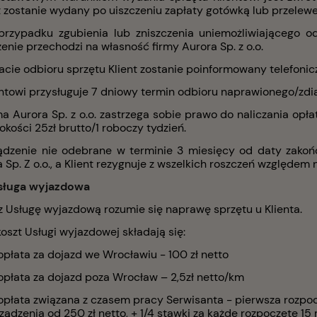
t zostanie wydany po uiszczeniu zapłaty gotówką lub przelew
przypadku zgubienia lub zniszczenia uniemożliwiającego od
enie przechodzi na własność firmy Aurora Sp. z o.o.
acie odbioru sprzętu Klient zostanie poinformowany telefoni
ientowi przysługuje 7 dniowy termin odbioru naprawionego/zd
ma Aurora Sp. z o.o. zastrzega sobie prawo do naliczania op
kości 25zł brutto/1 roboczy tydzień.
ządzenie nie odebrane w terminie 3 miesięcy od daty zakoń
 Sp. Z o.o., a Klient rezygnuje z wszelkich roszczeń względem 
sługa wyjazdowa
ez Usługę wyjazdową rozumie się naprawę sprzętu u Klienta.
koszt Usługi wyjazdowej składają się:
opłata za dojazd we Wrocławiu - 100 zł netto
opłata za dojazd poza Wrocław – 2,5zł netto/km
opłata związana z czasem pracy Serwisanta - pierwsza rozpo
ządzenia od 250 zł netto, + 1/4 stawki za każde rozpoczęte 15