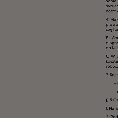
sobie
sytuac
netto 
4. Ma
prawo
części
5. Se
diagn
do Kli
6. W 
koszt
robocz
7. Kos
- 
- 
§ 5 O
1. Na 
2. Po