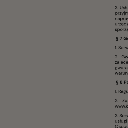
3. Usł
przyj
napra
urządz
sporzą
§ 7 G
1. Ser
2. Gw
zalec
gwara
warunk
§ 8 
1. Reg
2. Za
www.k
3. Ser
usługi
Osobow