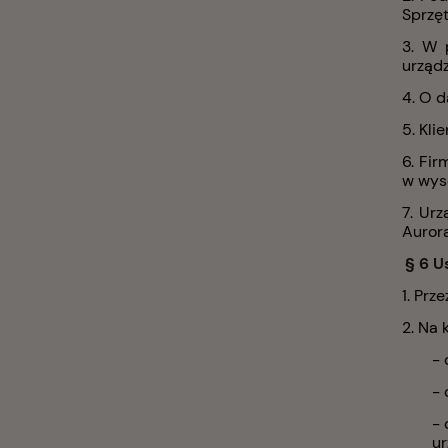
Sprzę
3. W 
urządz
4. O d
5. Kl
6. Fir
w wyso
7. Ur
Aurora
§ 6 U
1. Prz
2. Na 
- 
- 
- 
ur