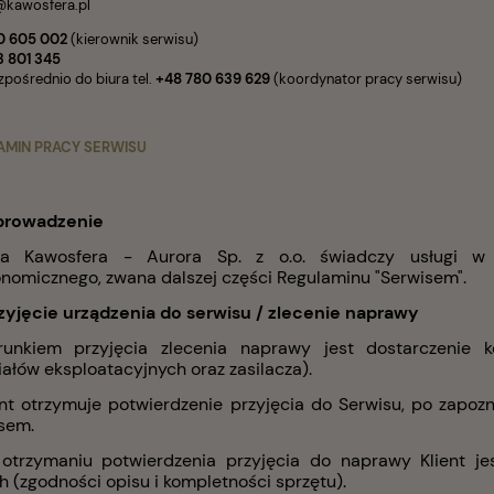
@kawosfera.pl
0 605 002
(kierownik serwisu)
3 801 345
zpośrednio do biura tel.
+48 780 639 629
(koordynator pracy serwisu)
AMIN PRACY SERWISU
prowadzenie
ma Kawosfera - Aurora Sp. z o.o. świadczy usługi w 
onomicznego, zwana dalszej części Regulaminu "Serwisem".
rzyjęcie urządzenia do serwisu / zlecenie naprawy
runkiem przyjęcia zlecenia naprawy jest dostarczenie 
ałów eksploatacyjnych oraz zasilacza).
ient otrzymuje potwierdzenie przyjęcia do Serwisu, po zapoz
sem.
 otrzymaniu potwierdzenia przyjęcia do naprawy Klient 
 (zgodności opisu i kompletności sprzętu).