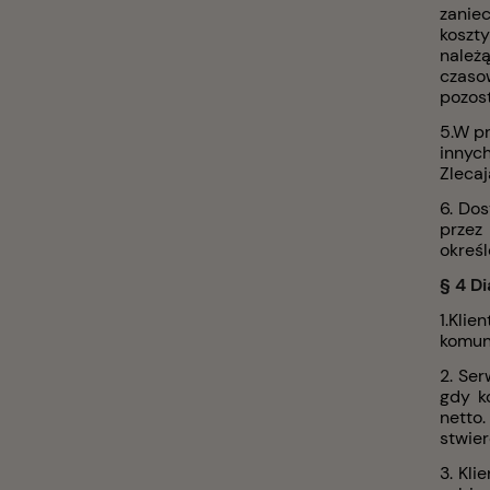
zanie
koszt
należ
czaso
pozos
5.W p
innyc
Zlecaj
6. Do
przez
okreś
§ 4 D
1.Kli
komun
2. Se
gdy k
netto
stwier
3. Kli