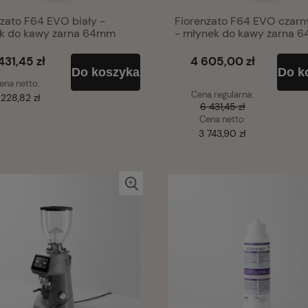
60,00 zł
zato F64 EVO biały -
Fiorenzato F64 EVO czarn
k do kawy żarna 64mm
- młynek do kawy żarna 
431,45 zł
4 605,00 zł
Do koszyka
Do k
ena netto:
Cena regularna:
 228,82 zł
6 431,45 zł
Cena netto:
3 743,90 zł