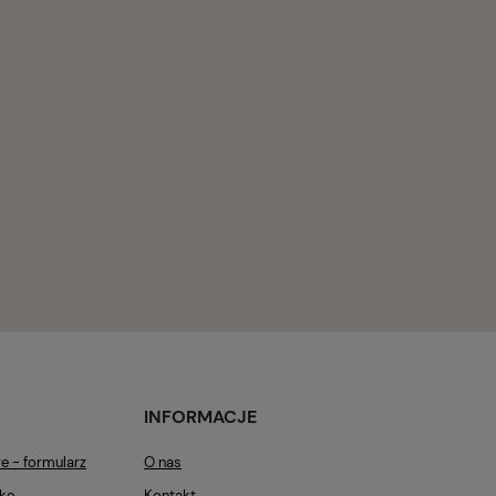
INFORMACJE
e - formularz
O nas
nke
Kontakt