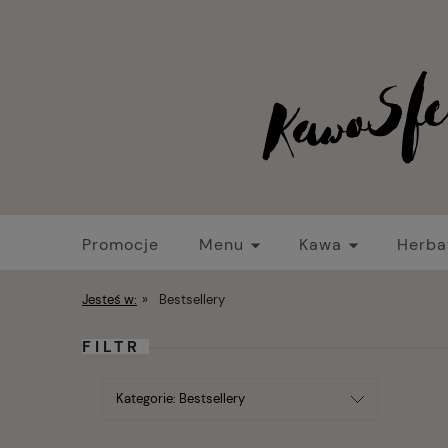
Promocje
Menu
Kawa
Herba
Strefa baristy
Nowości
Promocje
Jesteś w:
»
Bestsellery
FILTR
Kategorie: Bestsellery