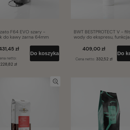
nzato F64 EVO szary -
BWT BESTPROTECT V - filt
k do kawy żarna 64mm
wody do ekspresu, funkcja
ochronna
431,45 zł
409,00 zł
Do koszyka
Do k
ena netto:
332,52 zł
Cena netto:
 228,82 zł