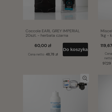
Coccole EARL GREY IMPERIAL
Misce
20szt. - herbata czarna
1kg - 
60,00 zł
119,67
Do koszyka
Cen
48,78 zł
Cena netto:
netto
97,29 