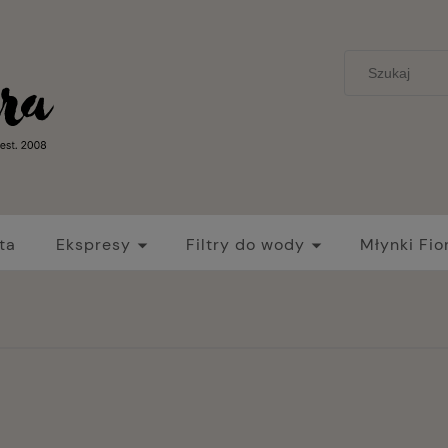
ta
Ekspresy
Filtry do wody
Młynki Fio