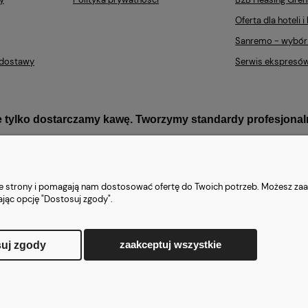
Oferta dla hoteli i 
Sanremo - wybór
t dostawy
Serwis ekspresó
e tylko dostarczamy kawę. Tworzymy standardy profesjonaln
nie strony i pomagają nam dostosować ofertę do Twoich potrzeb. Możesz zaa
ając opcję "Dostosuj zgody".
ów, kawy i części zamiennych w Polsce
Wyłączny dystrybutor mare
|
cja
|
Kompleksowe wdrożenia kawowe dla sektora HoReCa, biur i inst
zaakceptuj wszystkie
uj zgody
Sklep internetowy Shoper.pl