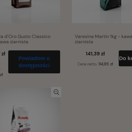
la d'Oro Gusto Classico
Varesina Martin 1kg - kaw
kawa ziarnista
ziarnista
 zł
141,39 zł
Powiadom o
Do k
a
114,95 zł
Cena netto:
dostępności
:
zł