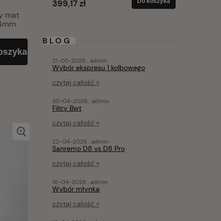
Do koszyka
Do koszyka
399,17 zł
146,37 z
y mat
64mm
BLOG
oszyka
21-05-2026 , admin
Wybór ekspresu 1 kolbowego
czytaj całość »
30-04-2026 , admin
Filtry Bwt
czytaj całość »
22-04-2026 , admin
Sanremo D8 vs D8 Pro
czytaj całość »
16-04-2026 , admin
Wybór młynka
czytaj całość »