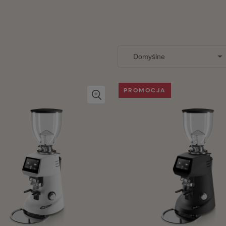
PROMOCJA
Coccole BANCHA 20szt
herbata zielona