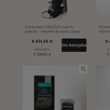
Fiorenzato F64 EVO czarny
Fiore
połysk - młynek do kawy żarna
młyne
64mm
6 431,45 zł
6 
Do koszyka
Cena netto:
C
5 228,82 zł
5