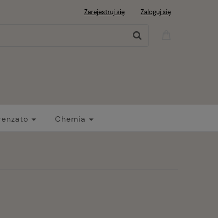
Zarejestruj się
Zaloguj się
renzato
Chemia