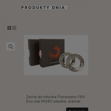
PRODUKTY DNIA
. -
Żarna do młynka Fiorenzato F64
Varesina
Evo stal M340 płaskie, orginał
ziarnista