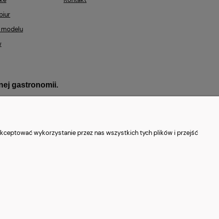
biur
 modelu
w
ej gastronomii.
kceptować wykorzystanie przez nas wszystkich tych plików i przejść
k premium | Magazyn 1300 m²
ytucji państwowych.