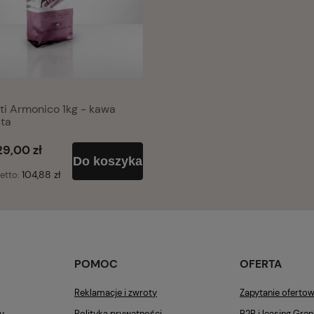
ti Armonico 1kg - kawa
sta
29,00 zł
Do koszyka
104,88 zł
etto:
POMOC
OFERTA
Reklamacje i zwroty
Zapytanie ofertow
y
Polityka prywatności
B2B i leasing Gre