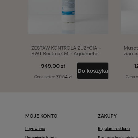
ZESTAW KONTROLA ZUŻYCIA -
Muset
BWT Bestmax M + Aquameter
ziarni
LCD
949,00 zł
1
Do koszyka
771,54 zł
Cena netto:
Cena n
MOJE KONTO
ZAKUPY
Logowanie
Regulamin sklepu
Ustawienia konta
Program lojalnościow