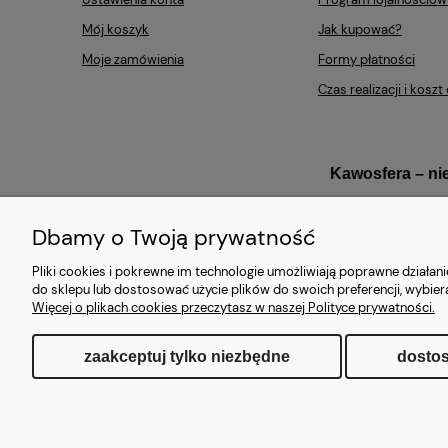
Mój koszyk
Jak kupować?
Moje zamówienia
Formy płatności
Czas realizacji i kosz
Kawosfera – ni
Dbamy o Twoją prywatność
Pliki cookies i pokrewne im technologie umożliwiają poprawne działa
do sklepu lub dostosować użycie plików do swoich preferencji, wybier
Największy dostawca ekspres
Więcej o plikach cookies przeczytasz w naszej Polityce prywatności.
Ekspresowa realiza
zaakceptuj tylko niezbędne
dostos