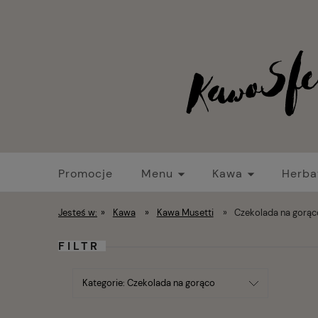
Promocje
Menu
Kawa
Herba
Strefa baristy
Nowości
Promocje
Jesteś w:
»
Kawa
»
Kawa Musetti
»
Czekolada na gorąc
FILTR
Kategorie: Czekolada na gorąco