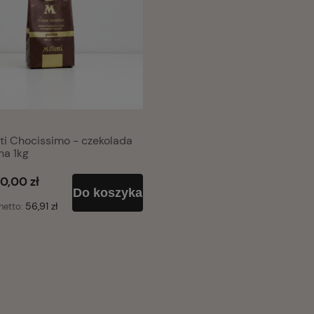
60,00 zł
ti Chocissimo - czekolada
na 1kg
0,00 zł
Do koszyka
56,91 zł
netto: