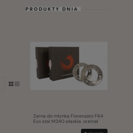
PRODUKTY DNIA
. -
Żarna do młynka Fiorenzato F64
Varesina
Evo stal M340 płaskie, orginał
ziarnista