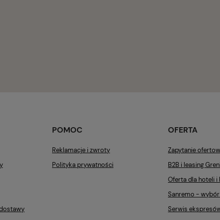
POMOC
OFERTA
Reklamacje i zwroty
Zapytanie ofertow
y
Polityka prywatności
B2B i leasing Gre
Oferta dla hoteli i 
Sanremo - wybór
t dostawy
Serwis ekspresó