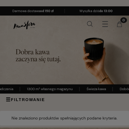
Darmowa dostawa
od 150 zł
Wysyłka dziś
do 13:00
adczenia
1300 m² własnego magazynu
Świeża kawa
Dobór
☰
FILTROWANIE
Nie znaleziono produktów spełniających podane kryteria.