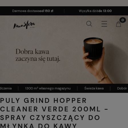
Darmowa dostawa
od 150 zł
Wysyłka dziś
do 13:00
dczenia
1300 m² własnego magazynu
Świeża kawa
Dobór 
PULY GRIND HOPPER
CLEANER VERDE 200ML -
SPRAY CZYSZCZĄCY DO
MŁYNKA DO KAWY