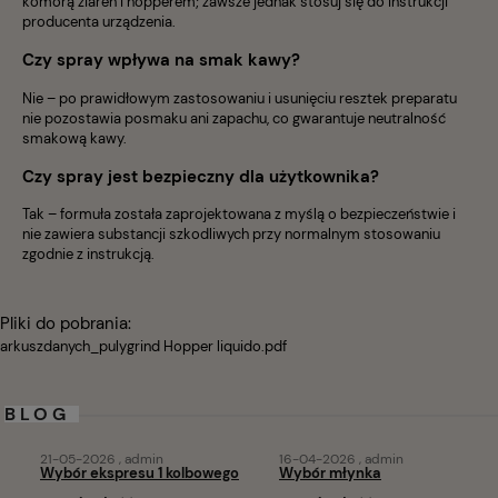
komorą ziaren i hopperem; zawsze jednak stosuj się do instrukcji
producenta urządzenia.
Czy spray wpływa na smak kawy?
Nie – po prawidłowym zastosowaniu i usunięciu resztek preparatu
nie pozostawia posmaku ani zapachu, co gwarantuje neutralność
smakową kawy.
Czy spray jest bezpieczny dla użytkownika?
Tak – formuła została zaprojektowana z myślą o bezpieczeństwie i
nie zawiera substancji szkodliwych przy normalnym stosowaniu
zgodnie z instrukcją.
Pliki do pobrania:
arkuszdanych_pulygrind Hopper liquido.pdf
BLOG
21-05-2026 , admin
16-04-2026 , admin
Wybór ekspresu 1 kolbowego
Wybór młynka