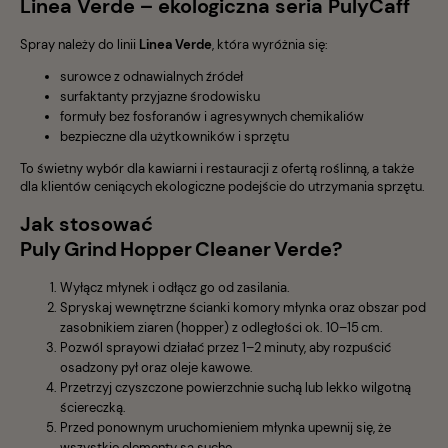
Linea Verde – ekologiczna seria PulyCaff
Spray należy do linii
Linea Verde
, która wyróżnia się:
surowce z odnawialnych źródeł
surfaktanty przyjazne środowisku
formuły bez fosforanów i agresywnych chemikaliów
bezpieczne dla użytkowników i sprzętu
To świetny wybór dla kawiarni i restauracji z ofertą roślinną, a także
dla klientów ceniących ekologiczne podejście do utrzymania sprzętu.
Jak stosować
Puly Grind Hopper Cleaner Verde?
Wyłącz młynek i odłącz go od zasilania.
Spryskaj wewnętrzne ścianki komory młynka oraz obszar pod
zasobnikiem ziaren (hopper) z odległości ok. 10–15 cm.
Pozwól sprayowi działać przez 1–2 minuty, aby rozpuścić
osadzony pył oraz oleje kawowe.
Przetrzyj czyszczone powierzchnie suchą lub lekko wilgotną
ściereczką.
Przed ponownym uruchomieniem młynka upewnij się, że
wszystkie elementy są suche.