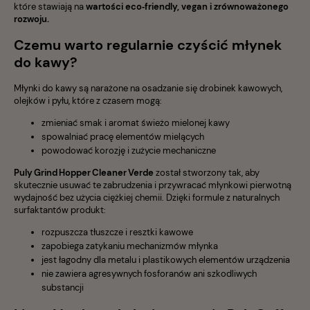
które stawiają na
wartości eco‑friendly, vegan i zrównoważonego
rozwoju.
Czemu warto regularnie czyścić młynek
do kawy?
Młynki do kawy są narażone na osadzanie się drobinek kawowych,
olejków i pyłu, które z czasem mogą:
zmieniać smak i aromat świeżo mielonej kawy
spowalniać pracę elementów mielących
powodować korozję i zużycie mechaniczne
Puly Grind Hopper Cleaner Verde
został stworzony tak, aby
skutecznie usuwać te zabrudzenia i przywracać młynkowi pierwotną
wydajność bez użycia ciężkiej chemii. Dzięki formule z naturalnych
surfaktantów produkt:
rozpuszcza tłuszcze i resztki kawowe
zapobiega zatykaniu mechanizmów młynka
jest łagodny dla metalu i plastikowych elementów urządzenia
nie zawiera agresywnych fosforanów ani szkodliwych
substancji