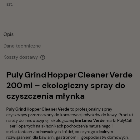
szt.
Opis
Dane techniczne
Koszty dostawy
Cena nie zawiera ewentualnych kosztów płatności
Puly Grind Hopper Cleaner Verde
200 ml – ekologiczny spray do
czyszczenia młynka
Puly Grind Hopper Cleaner Verde
to profesjonalny spray
czyszczący przeznaczony do konserwacji młynków do kawy. Produkt
należy do innowacyjnej i ekologicznej linii
Linea Verde
marki PulyCaff
– serii opartych na składnikach pochodzenia naturalnego i
surfaktantach z odnawialnych źródeł, co czyni go idealnym
rozwiązaniem dla kawiarni, gastronomii i gospodarstw domowych,