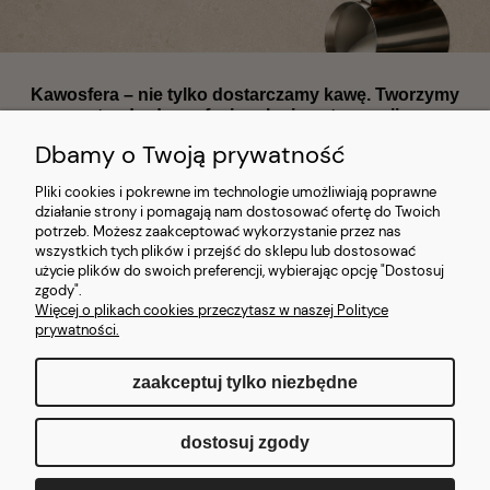
Kawosfera – nie tylko dostarczamy kawę. Tworzymy
standardy profesjonalnej gastronomii.
Dbamy o Twoją prywatność
Pliki cookies i pokrewne im technologie umożliwiają poprawne
działanie strony i pomagają nam dostosować ofertę do Twoich
potrzeb. Możesz zaakceptować wykorzystanie przez nas
wszystkich tych plików i przejść do sklepu lub dostosować
Największy dostawca ekspresów, kawy i części zamiennych w Polsce
użycie plików do swoich preferencji, wybierając opcję "Dostosuj
Wyłączny dystrybutor marek premium | Magazyn 1300 m²
|
zgody".
Ekspresowa realizacja
|
Kompleksowe wdrożenia kawowe dla
Więcej o plikach cookies przeczytasz w naszej Polityce
sektora HoReCa, biur i instytucji państwowych.
prywatności.
zaakceptuj tylko niezbędne
pokaż pełną wersję strony
dostosuj zgody
Sklep internetowy Shoper.pl