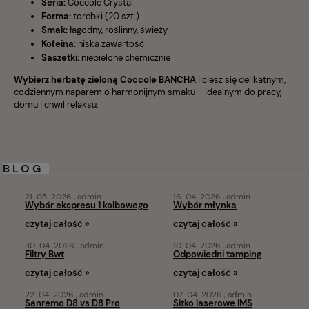
Seria:
Coccole Crystal
Forma:
torebki (20 szt.)
Smak:
łagodny, roślinny, świeży
Kofeina:
niska zawartość
Saszetki:
niebielone chemicznie
Wybierz herbatę zieloną Coccole BANCHA
i ciesz się delikatnym,
codziennym naparem o harmonijnym smaku – idealnym do pracy,
domu i chwil relaksu.
BLOG
21-05-2026 , admin
16-04-2026 , admin
Wybór ekspresu 1 kolbowego
Wybór młynka
czytaj całość »
czytaj całość »
30-04-2026 , admin
10-04-2026 , admin
Filtry Bwt
Odpowiedni tamping
czytaj całość »
czytaj całość »
22-04-2026 , admin
07-04-2026 , admin
Sanremo D8 vs D8 Pro
Sitko laserowe IMS