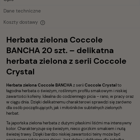
Dane techniczne
Koszty dostawy
Cena nie zawiera ewentualnych kosztów płatności
Herbata zielona Coccole
BANCHA 20 szt. – delikatna
herbata zielona z serii Coccole
Crystal
Herbata zielona Coccole BANCHA
z serii
Coccole Crystal
to
łagodna herbata o świeżym, roślinnym profilu smakowym i niskiej
zawartości kofeiny. Idealna do codziennego picia – rano, w pracy oraz
w ciągu dnia. Dzięki delikatnemu charakterowi sprawdzi się zarówno
dla osób początkujących, jak i miłośników subtelnych zielonych
herbat.
Ta japońska zielona herbata z dużymi płaskimi liśćmi ma intensywny
kolor. Charakteryzuje się świeżym, nieco gorzkim smakiem i nutą
świeżej trawy. Dzięki bardzo niskiej zawartości teiny może być
spożywana także przez dzieci. Jest dobra i delikatna dla żołądka.