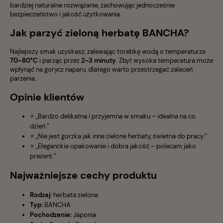
bardziej naturalne rozwiązanie, zachowując jednocześnie
bezpieczeństwo i jakość użytkowania.
Jak parzyć zieloną herbatę BANCHA?
Najlepszy smak uzyskasz, zalewając torebkę wodą o temperaturze
70–80°C
i parząc przez
2–3 minuty
. Zbyt wysoka temperatura może
wpłynąć na gorycz naparu, dlatego warto przestrzegać zaleceń
parzenia.
Opinie klientów
⭐ „Bardzo delikatna i przyjemna w smaku – idealna na co
dzień.”
⭐ „Nie jest gorzka jak inne zielone herbaty, świetna do pracy.”
⭐ „Eleganckie opakowanie i dobra jakość – polecam jako
prezent.”
Najważniejsze cechy produktu
Rodzaj:
herbata zielona
Typ:
BANCHA
Pochodzenie:
Japonia