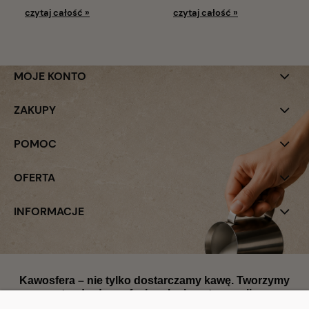
czytaj całość »
czytaj całość »
MOJE KONTO
ZAKUPY
POMOC
OFERTA
INFORMACJE
Kawosfera – nie tylko dostarczamy kawę. Tworzymy
standardy profesjonalnej gastronomii.