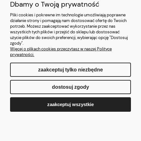
Dbamy o Twoją prywatność
Pliki cookies i pokrewne im technologie umożliwiają poprawne
działanie strony i pomagają nam dostosować ofertę do Twoich
potrzeb. Możesz zaakceptować wykorzystanie przez nas
Największy dostawca ekspresów, kawy i części zamiennych w Polsce
wszystkich tych plików i przejść do sklepu lub dostosować
użycie plików do swoich preferencji, wybierając opcję "Dostosuj
Wyłączny dystrybutor marek premium | Magazyn 1300 m²
|
zgody".
Ekspresowa realizacja
|
Kompleksowe wdrożenia kawowe dla
Więcej o plikach cookies przeczytasz w naszej Polityce
sektora HoReCa, biur i instytucji państwowych.
prywatności.
zaakceptuj tylko niezbędne
pokaż pełną wersję strony
dostosuj zgody
Sklep internetowy Shoper.pl
zaakceptuj wszystkie
Zaloguj się
Załóż konto