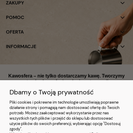
ZAKUPY
POMOC
OFERTA
INFORMACJE
Kawosfera – nie tylko dostarczamy kawę. Tworzymy
standardy profesjonalnej gastronomii.
Dbamy o Twoją prywatność
Pliki cookies i pokrewne im technologie umożliwiają poprawne
działanie strony i pomagają nam dostosować ofertę do Twoich
potrzeb. Możesz zaakceptować wykorzystanie przez nas
wszystkich tych plików i przejść do sklepu lub dostosować
Największy dostawca ekspresów, kawy i części zamiennych w Polsce
użycie plików do swoich preferencji, wybierając opcję "Dostosuj
Wyłączny dystrybutor marek premium | Magazyn 1300 m²
|
zgody".
Ekspresowa realizacja
|
Kompleksowe wdrożenia kawowe dla