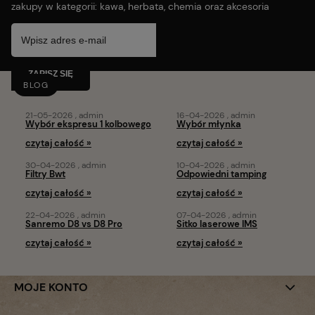
zakupy w kategorii: kawa, herbata, chemia oraz akcesoria
ZAPISZ SIĘ
BLOG
21-05-2026 , admin
16-04-2026 , admin
Wybór ekspresu 1 kolbowego
Wybór młynka
czytaj całość »
czytaj całość »
30-04-2026 , admin
10-04-2026 , admin
Filtry Bwt
Odpowiedni tamping
czytaj całość »
czytaj całość »
22-04-2026 , admin
07-04-2026 , admin
Sanremo D8 vs D8 Pro
Sitko laserowe IMS
czytaj całość »
czytaj całość »
MOJE KONTO