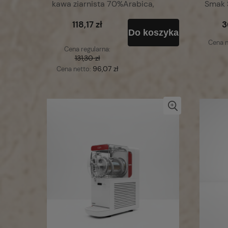
kawa ziarnista 70%Arabica,
Smak S
30%Robusta
118,17 zł
3
Do koszyka
Cena n
Cena regularna:
131,30 zł
96,07 zł
Cena netto: