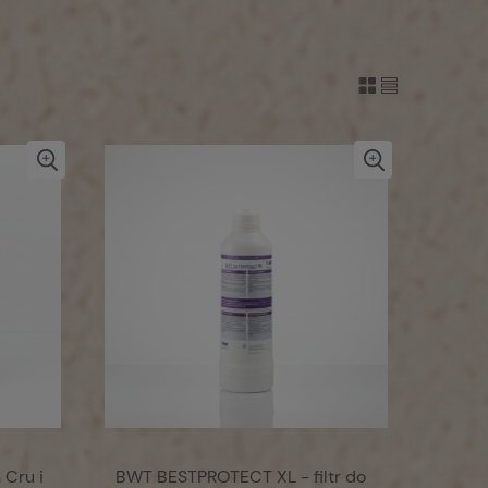
 Cru i
BWT BESTPROTECT XL - filtr do