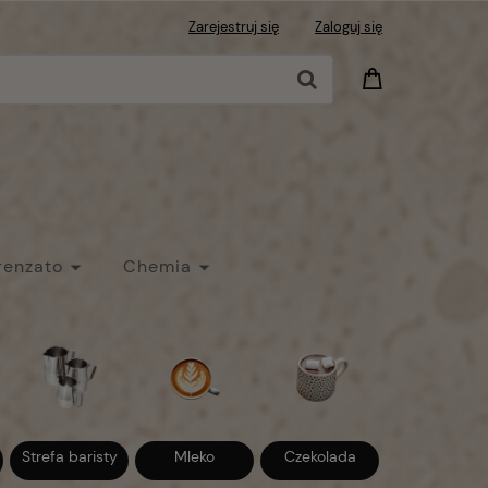
Zarejestruj się
Zaloguj się
renzato
Chemia