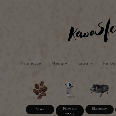
Promocje
Menu
Kawa
Herba
Strefa baristy
Nowości
Promocje