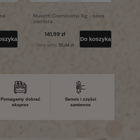
awa
Musetti Cremissimo 1kg - kawa
ziarnista
141,99 zł
oszyka
Do koszyka
115,44 zł
Cena netto:
Pomagamy dobrać
Serwis i części
ekspres
zamienne