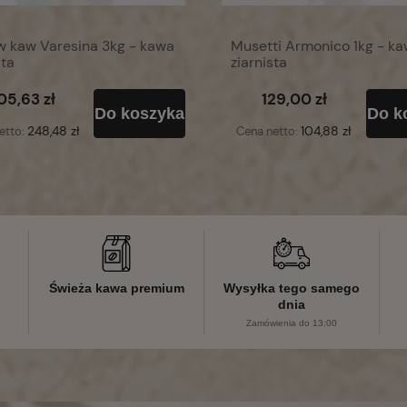
w kaw Varesina 3kg - kawa
Musetti Armonico 1kg - k
sta
ziarnista
05,63 zł
129,00 zł
Do koszyka
Do k
248,48 zł
104,88 zł
etto:
Cena netto:
Świeża kawa premium
Wysyłka tego samego
dnia
Zamówienia do 13:00