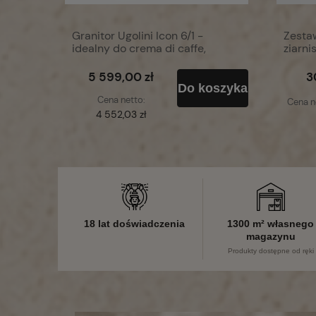
Granitor Ugolini Icon 6/1 -
Zesta
idealny do crema di caffe,
ziarni
sorbet, slush
5 599,00 zł
3
Do koszyka
Cena netto:
Cena n
4 552,03 zł
18 lat doświadczenia
1300 m² własnego
magazynu
Produkty dostępne od ręki