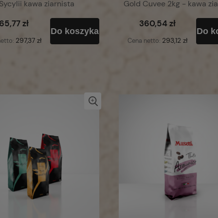
ycylii kawa ziarnista
Gold Cuvee 2kg - kawa zia
65,77 zł
360,54 zł
Do koszyka
Do k
297,37 zł
293,12 zł
etto:
Cena netto: