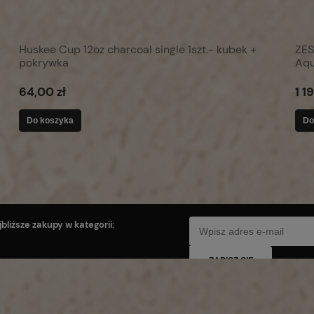
y
Huskee Cup 12oz charcoal single 1szt.- kubek +
ZES
pokrywka
Aqu
64,00 zł
1 1
Do koszyka
Do
bliższe zakupy w kategorii:
ZAPISZ SIĘ