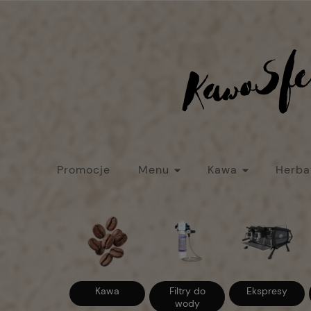
Promocje
Menu
Kawa
Herba
Strefa baristy
Nowości
Promocje