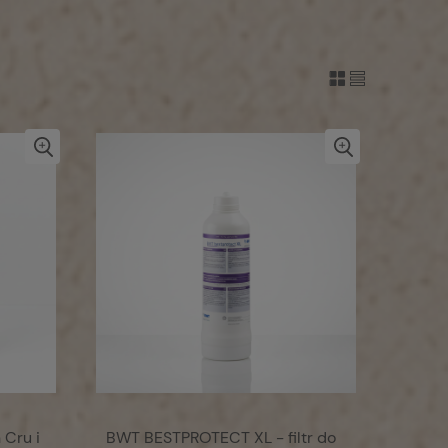
 Cru i
BWT BESTPROTECT XL - filtr do