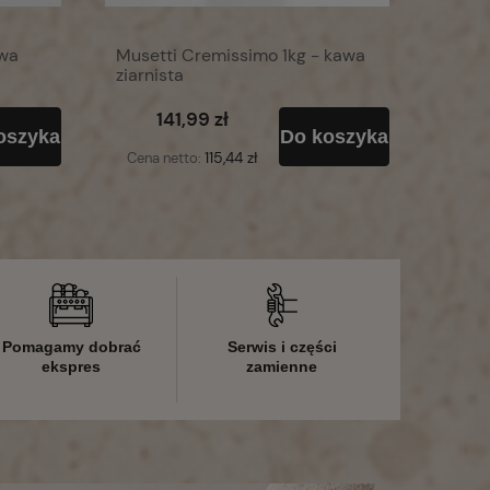
awa
Musetti Cremissimo 1kg - kawa
ziarnista
141,99 zł
oszyka
Do koszyka
115,44 zł
Cena netto:
Pomagamy dobrać
Serwis i części
ekspres
zamienne