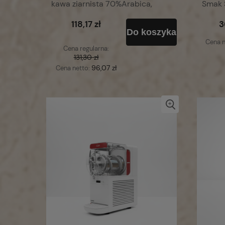
kawa ziarnista 70%Arabica,
Smak S
30%Robusta
118,17 zł
3
Do koszyka
Cena n
Cena regularna:
131,30 zł
96,07 zł
Cena netto: