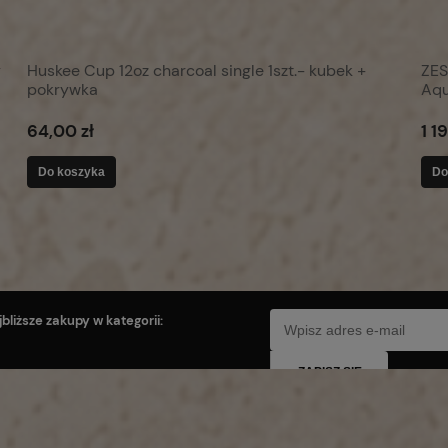
y
Huskee Cup 12oz charcoal single 1szt.- kubek +
ZES
pokrywka
Aqu
64,00 zł
1 1
Do koszyka
Do
bliższe zakupy w kategorii:
ZAPISZ SIĘ