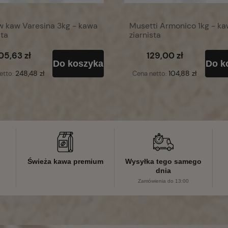
w kaw Varesina 3kg - kawa
Musetti Armonico 1kg - k
sta
ziarnista
05,63 zł
129,00 zł
Do koszyka
Do k
248,48 zł
104,88 zł
etto:
Cena netto:
Świeża kawa premium
Wysyłka tego samego
dnia
Zamówienia do 13:00