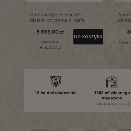
Granitor Ugolini Icon 6/1 -
Zesta
idealny do crema di caffe,
ziarni
sorbet, slush
5 599,00 zł
3
Do koszyka
Cena netto:
Cena n
4 552,03 zł
18 lat doświadczenia
1300 m² własnego
magazynu
Produkty dostępne od ręki