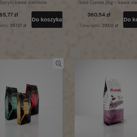
ycylii kawa ziarnista
Gold Cuvee 2kg - kawa zia
65,77 zł
360,54 zł
Do koszyka
Do k
297,37 zł
293,12 zł
etto:
Cena netto: