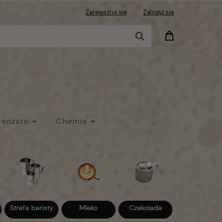
Zarejestruj się
Zaloguj się
renzato
Chemia